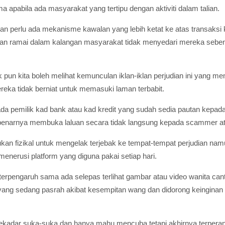
apabila ada masyarakat yang tertipu dengan aktiviti dalam talian.
itan perlu ada mekanisme kawalan yang lebih ketat ke atas transaksi 
dan ramai dalam kalangan masyarakat tidak menyedari mereka seben
 pun kita boleh melihat kemunculan iklan-iklan perjudian ini yan
eka tidak berniat untuk memasuki laman terbabit.
da pemilik kad bank atau kad kredit yang sudah sedia pautan kepad
benarnya membuka laluan secara tidak langsung kepada scammer atau 
ukan fizikal untuk mengelak terjebak ke tempat-tempat perjudian na
nerusi platform yang diguna pakai setiap hari.
a terpengaruh sama ada selepas terlihat gambar atau video wanita can
 yang sedang pasrah akibat kesempitan wang dan didorong keinginan
sekadar suka-suka dan hanya mahu mencuba tetapi akhirnya terperan