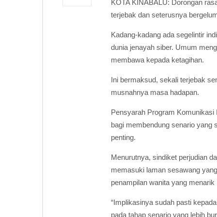
KOTA KINABALU: Dorongan rasa 
terjebak dan seterusnya bergelum
Kadang-kadang ada segelintir in
dunia jenayah siber. Umum menge
membawa kepada ketagihan.
Ini bermaksud, sekali terjebak 
musnahnya masa hadapan.
Pensyarah Program Komunikasi Fa
bagi membendung senario yang sem
penting.
Menurutnya, sindiket perjudian 
memasuki laman sesawang yang di
penampilan wanita yang menarik p
“Implikasinya sudah pasti kepada
pada tahap senario yang lebih b