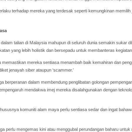
 berlaku terhadap mereka yang terdesak seperti kemungkinan memilih 
uasa
di dalam talian di Malaysia mahupun di seluruh dunia semakin sukar 
tan yang lebih holistik dan bersepadu untuk membanteras kegiatan j
u memastikan mereka sentiasa menambah baik kemahiran dan penget
diket jenayah siber ataupun ‘scammer.’
juga berperanan dalam membendung penglibatan golongan pempengar
empengaruh mendakwa imej mereka disalahgunakan dengan teknolo
ususnya komuniti alam maya perlu sentiasa sedar dan ingat bahawa
n juga perlu mengemas kini atau menggubal perundangan baharu untu