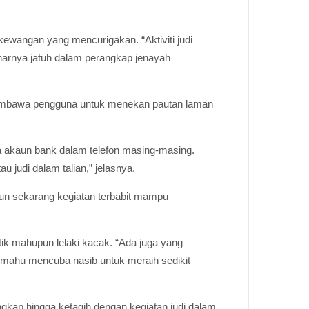
kewangan yang mencurigakan. “Aktiviti judi
arnya jatuh dalam perangkap jenayah
g membawa pengguna untuk menekan pautan laman
a akaun bank dalam telefon masing-masing.
judi dalam talian,” jelasnya.
mun sekarang kegiatan terbabit mampu
tik mahupun lelaki kacak. “Ada juga yang
 mahu mencuba nasib untuk meraih sedikit
gkap hingga ketagih dengan kegiatan judi dalam