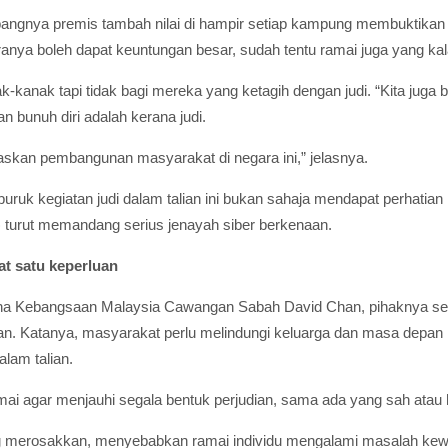
embangnya premis tambah nilai di hampir setiap kampung membuktik
ranya boleh dapat keuntungan besar, sudah tentu ramai juga yang kal
anak-kanak tapi tidak bagi mereka yang ketagih dengan judi. “Kita jug
n bunuh diri adalah kerana judi.
askan pembangunan masyarakat di negara ini,” jelasnya.
ruk kegiatan judi dalam talian ini bukan sahaja mendapat perhatian k
 turut memandang serius jenayah siber berkenaan.
at satu keperluan
a Kebangsaan Malaysia Cawangan Sabah David Chan, pihaknya sent
an. Katanya, masyarakat perlu melindungi keluarga dan masa depan 
alam talian.
ai agar menjauhi segala bentuk perjudian, sama ada yang sah atau 
ang merosakkan, menyebabkan ramai individu mengalami masalah kew