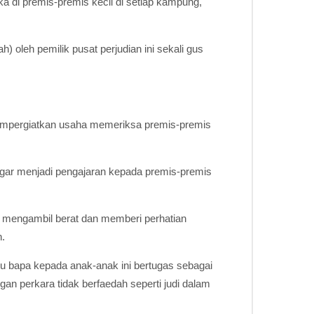
a di premis-premis kecil di setiap kampung,
) oleh pemilik pusat perjudian ini sekali gus
mempergiatkan usaha memeriksa premis-premis
 agar menjadi pengajaran kepada premis-premis
ya mengambil berat dan memberi perhatian
n.
bu bapa kepada anak-anak ini bertugas sebagai
an perkara tidak berfaedah seperti judi dalam