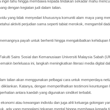
ingin tahu hingga membawa kepada tindakan sekadar mahu mencu
ang dengan kegiatan judi dalam talian.
dividu yang tidak menyedari khususnya komuniti alam maya yang m
tahui aktiviti perjudian sama seperti tabiat merokok, mengambil d
sememangnya payah untuk berhenti hingga mengakibatkan kehidupan 
kulti Sains Sosial dan Kemanusiaan Universiti Malaysia Sabah (U
akin berleluasa ini, langkah meningkatkan literasi media digital d
dalam talian akan menggunakan pelbagai cara untuk memperdaya net
iklankan. Katanya, dengan memperlihatkan testimoni keuntungan lua
erhatian antara kaedah yang digunakan sindiket terbabit.
 ekonomi atau kewangan individu dan juga ahli keluarga golongan ya
uruk, ada yang mengalami tekanan mental hingga membawa kepada tin