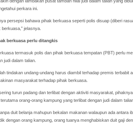
n dengan lambakan pusat tambah nilai judi dalam talian yang dibuk
getahui perkara ini.
a persepsi bahawa pihak berkuasa seperti polis disuap (diberi rasuah
 berkuasa,” jelasnya.
ak berkuasa perlu ditangkis
berkuasa termasuk polis dan pihak berkuasa tempatan (PBT) perlu 
 judi dalam talian.
lah tindakan undang-undang harus diambil terhadap premis terbabit
eyakinan masyarakat terhadap pihak berkuasa.
ering turun padang dan terlibat dengan aktiviti masyarakat, pihakn
terutama orang-orang kampung yang terlibat dengan judi dalam talia
 tanpa duit belanja mahupun bekalan makanan walaupun ada antara i
idik dengan orang kampung, orang tuanya menghabiskan duit gaji deng