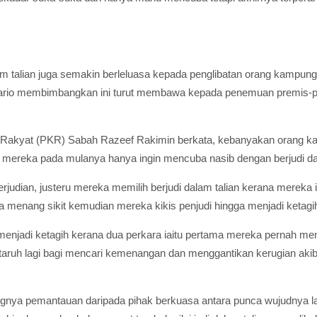
alam talian juga semakin berleluasa kepada penglibatan orang kamp
nario membimbangkan ini turut membawa kepada penemuan premis-pre
 Rakyat (PKR) Sabah Razeef Rakimin berkata, kebanyakan orang kam
, mereka pada mulanya hanya ingin mencuba nasib dengan berjudi
judian, justeru mereka memilih berjudi dalam talian kerana mereka 
ta menang sikit kemudian mereka kikis penjudi hingga menjadi ketagi
 menjadi ketagih kerana dua perkara iaitu pertama mereka pernah me
taruh lagi bagi mencari kemenangan dan menggantikan kerugian akib
nya pemantauan daripada pihak berkuasa antara punca wujudnya lamb