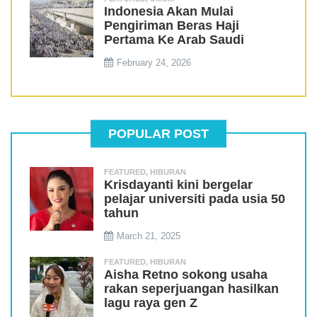
Indonesia Akan Mulai
Pengiriman Beras Haji
Pertama Ke Arab Saudi
February 24, 2026
POPULAR POST
FEATURED
,
HIBURAN
Krisdayanti kini bergelar
pelajar universiti pada usia 50
tahun
March 21, 2025
FEATURED
,
HIBURAN
Aisha Retno sokong usaha
rakan seperjuangan hasilkan
lagu raya gen Z