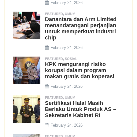
February 24, 2026
FEATURED
,
UMUM
Danantara dan Arm Limited
menandatangani perjanjian
untuk memperkuat industri
chip
February 24, 2026
FEATURED
,
SOSIAL
KPK mengurangi risiko
korupsi dalam program
makan gratis dan koperasi
February 24, 2026
FEATURED
,
UMUM
Sertifikasi Halal Masih
Berlaku Untuk Produk AS –
Sekretaris Kabinet RI
February 24, 2026
FEATURED
,
UMUM