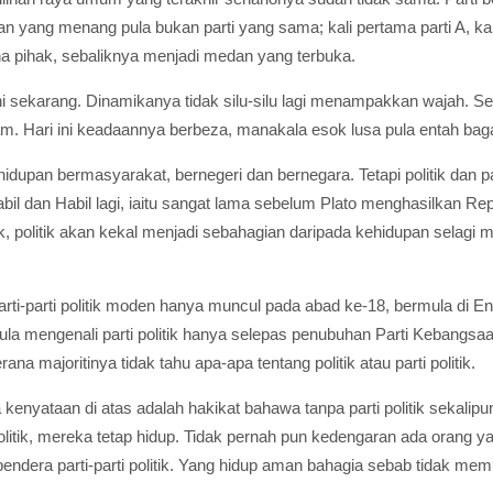
 dan yang menang pula bukan parti yang sama; kali pertama parti A, ka
a pihak, sebaliknya menjadi medan yang terbuka.
depani sekarang. Dinamikanya tidak silu-silu lagi menampakkan wajah. 
am. Hari ini keadaannya berbeza, manakala esok lusa pula entah ba
dupan bermasyarakat, bernegeri dan bernegara. Tetapi politik dan pa
abil dan Habil lagi, iaitu sangat lama sebelum Plato menghasilkan Repub
k, politik akan kekal menjadi sebahagian daripada kehidupan selagi 
 Parti-parti politik moden hanya muncul pada abad ke-18, bermula di 
mula mengenali parti politik hanya selepas penubuhan Parti Keban
ana majoritinya tidak tahu apa-apa tentang politik atau parti politik.
kenyataan di atas adalah hakikat bahawa tanpa parti politik sekalipun
politik, mereka tetap hidup. Tidak pernah pun kedengaran ada orang 
bendera parti-parti politik. Yang hidup aman bahagia sebab tidak me