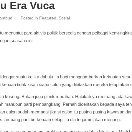
ru Era Vuca
rombudi
Posted in
Featured
,
Sosial
tu menuntut para aktivis politik bersedia dengan pelbagai kemungki
ngan suasana ini.
 didengar suatu ketika dahulu. Ia bagi menggambarkan kekuatan sesebu
rkenaan tidak kisah siapa calon yang diletakkan mereka tetap akan 
kap kosong. Bukan juga gimik murahan. Hakikatnya memang ada k
ntah mahupun parti pembangkang. Pernah diceritakan kepada saya ten
calon sudah memadai jika si calon itu pusing-pusing kawasan dan le
as lambang parti berkenaan selagi itu dia terjamin akan menang.
a pilihan raya umum yang terakhir senarionya sudah tidak sama. Parti