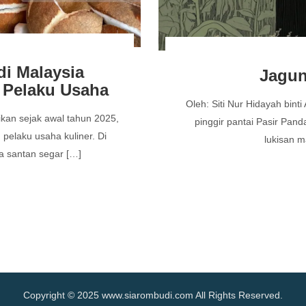
di Malaysia
Jagun
Pelaku Usaha
Oleh: Siti Nur Hidayah bin
ikan sejak awal tahun 2025,
pinggir pantai Pasir Pand
elaku usaha kuliner. Di
lukisan 
a santan segar […]
Copyright © 2025 www.siarombudi.com All Rights Reserved.