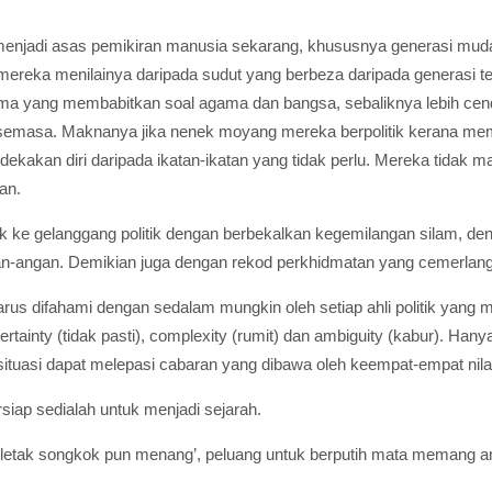
menjadi asas pemikiran manusia sekarang, khususnya generasi muda
 mereka menilainya daripada sudut yang berbeza daripada generasi te
ma yang membabitkan soal agama dan bangsa, sebaliknya lebih ce
n semasa. Maknanya jika nenek moyang mereka berpolitik kerana m
ekakan diri daripada ikatan-ikatan yang tidak perlu. Mereka tidak
an.
k ke gelanggang politik dengan berbekalkan kegemilangan silam, den
an-angan. Demikian juga dengan rekod perkhidmatan yang cemerlan
rus difahami dengan sedalam mungkin oleh setiap ahli politik yang 
, uncertainty (tidak pasti), complexity (rumit) dan ambiguity (kabur). H
situasi dapat melepasi cabaran yang dibawa oleh keempat-empat nilai 
siap sedialah untuk menjadi sejarah.
letak songkok pun menang’, peluang untuk berputih mata memang ama