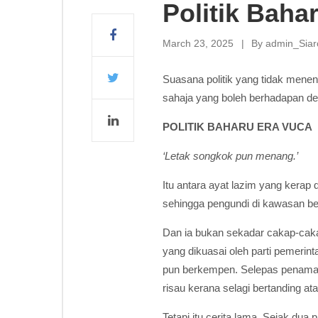
Politik Baha
March 23, 2025
By
admin_Sia
Suasana politik yang tidak menen
sahaja yang boleh berhadapan de
POLITIK BAHARU ERA VUCA
‘Letak songkok pun menang.’
Itu antara ayat lazim yang kerap
sehingga pengundi di kawasan be
Dan ia bukan sekadar cakap-ca
yang dikuasai oleh parti pemeri
pun berkempen. Selepas penamaan 
risau kerana selagi bertanding at
Tetapi itu cerita lama. Sejak du